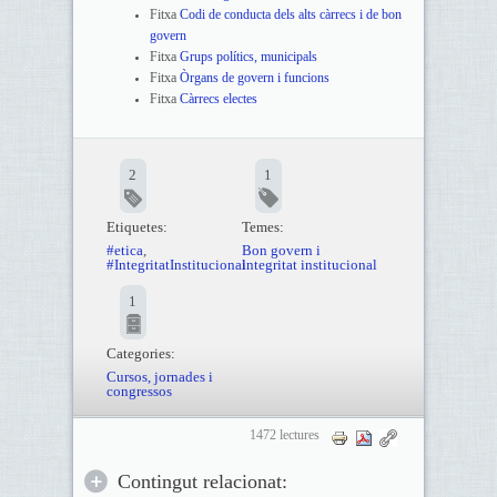
Fitxa
Codi de conducta dels alts càrrecs i de bon
govern
Fitxa
Grups polítics, municipals
Fitxa
Òrgans de govern i funcions
Fitxa
Càrrecs electes
2
1
Etiquetes:
Temes:
#etica
,
Bon govern i
#IntegritatInstitucional
integritat institucional
1
Categories:
Cursos, jornades i
congressos
1472 lectures
Contingut relacionat: