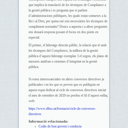
que implica la translació de les tècniques de Compliance a
la gestió pública i es pregunta que si parlem
d’administracions públiques, les quals estan sotmeses a la
llei i al Dret, per quina raó són necessàries les tècniques de
compliment normatiu? Doncs a aquesta i a altres preguntes
ens donarà resposta posant el focus en dos punts en
especial:
El primer, el lideratge directiu públic; la relació que té amb
les tècniques del
Compliance
, la millora de la gestió
pública d’aquest lideratge exemplar. I el segon, els plans de
mesures antifrau o sistemes d’integritat en la gestió
pública.
Si esteu interessats/ades en altres converses directives ja
publicades i en les que es preveu que es publiquin en
aquest espai dedicat al cicle de converses directives iniciat
el mes de setembre de 2020 no perdeu el fil d’aquest enllaç
web:
https://www.diba.cat/formacio/cicle-de-converses-
directives
Informació relacionada:
Codis de bon govern i conducta