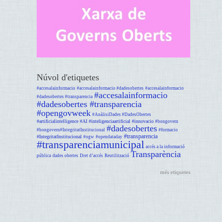
Núvol d'etiquetes
#accesalainformacio
#accesalainformacio #dadesobertes
#accesalainformacio
#accesalainformacio
#dadesobertes #transparencia
#dadesobertes #transparencia
#opengovweek
#AnàlisiDades #DadesObertes
#artificialintelligence #AI #inteligenciaartificial #innovacio
#bongovern
#dadesobertes
#bongovern#IntegritatInstitucional
#formacio
#transparencia
#IntegritatInstitucional
#ogw
#opendataday
#transparenciamunicipal
accés a la informació
Transparència
pública
dades obertes
Dret d’accés
Reutilització
més etiquetes