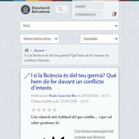
usuari
contrasenya
Apunts
I si la llicència és del teu germà? Què hem de fer davant un
conflicte d'interès
I si la llicència és del teu germà? Què
hem de fer davant un conflicte
d'interès
Publicat per
Paula Casas del Rio
el 20/04/2026 - 14:27 |
Última modificació: 27/04/2026 - 12:15
Una situació més habitual del que sembla… i que cal
saber gestionar bé.
Una tècnica municipal està
revisant una llicència