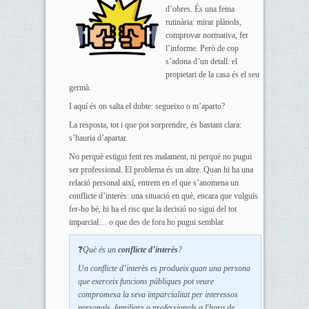
d’obres. És una feina
rutinària: mirar plànols,
comprovar normativa, fer
l’informe. Però de cop
s’adona d’un detall: el
propietari de la casa és el seu
germà.
I aquí és on salta el dubte: segueixo o m’aparto?
La resposta, tot i que pot sorprendre, és bastant clara:
s’hauria d’apartar.
No perquè estigui fent res malament, ni perquè no pugui
ser professional. El problema és un altre. Quan hi ha una
relació personal així, entrem en el que s’anomena un
conflicte d’interès: una situació en què, encara que vulguis
fer-ho bé, hi ha el risc que la decisió no sigui del tot
imparcial… o que des de fora ho pugui semblar.
❓
Què és un
conflicte d’interès
?
Un conflicte d’interès es produeix quan una persona
que exerceix funcions públiques pot veure
compromesa la seva imparcialitat per interessos
personals, familiars o professionals a l'hora de