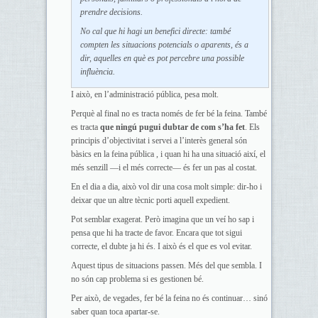
prendre decisions.
No cal que hi hagi un benefici directe: també
compten les situacions potencials o aparents, és a
dir, aquelles en què es pot percebre una possible
influència.
I això, en l’administració pública, pesa molt.
Perquè al final no es tracta només de fer bé la feina. També
es tracta
que ningú pugui dubtar de com s’ha fet
. Els
principis d’objectivitat i servei a l’interès general són
bàsics en la feina pública , i quan hi ha una situació així, el
més senzill —i el més correcte— és fer un pas al costat.
En el dia a dia, això vol dir una cosa molt simple: dir-ho i
deixar que un altre tècnic porti aquell expedient.
Pot semblar exagerat. Però imagina que un veí ho sap i
pensa que hi ha tracte de favor. Encara que tot sigui
correcte, el dubte ja hi és. I això és el que es vol evitar.
Aquest tipus de situacions passen. Més del que sembla. I
no són cap problema si es gestionen bé.
Per això, de vegades, fer bé la feina no és continuar… sinó
saber quan toca apartar-se.