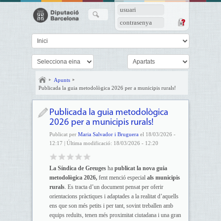
usuari
contrasenya
Apunts
Publicada la guia metodològica 2026 per a municipis rurals!
Publicada la guia metodològica
2026 per a municipis rurals!
Publicat per
Maria Salvador i Bruguera
el 18/03/2026 -
12:17 | Última modificació: 18/03/2026 - 12:20
La Síndica de Greuges
ha
publicat la nova guia
metodològica 2026,
fent menció especial
als
municipis
rurals
. Es tracta d’un document pensat per oferir
orientacions pràctiques i adaptades a la realitat d’aquells
ens que son més petits i per tant, sovint treballen amb
equips reduïts, tenen més proximitat ciutadana i una gran