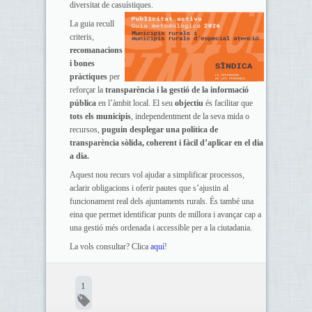
diversitat de casuístiques.
La guia recull
criteris,
recomanacions
i bones
pràctiques
per
reforçar la
transparència i la gestió de la informació
pública
en l’àmbit local. El seu
objectiu
és facilitar que
tots els municipis
, independentment de la seva mida o
recursos,
puguin desplegar una política de
transparència sòlida, coherent i fàcil d’aplicar en el dia
a dia.
Aquest nou recurs vol ajudar a simplificar processos,
aclarir obligacions i oferir pautes que s’ajustin al
funcionament real dels ajuntaments rurals. És també una
eina que permet identificar punts de millora i avançar cap a
una gestió més ordenada i accessible per a la ciutadania.
La vols consultar? Clica
aquí
!
1