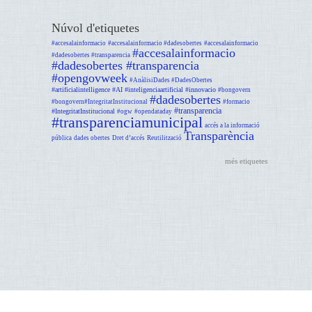
Núvol d'etiquetes
#accesalainformacio
#accesalainformacio #dadesobertes
#accesalainformacio
#accesalainformacio
#dadesobertes #transparencia
#dadesobertes #transparencia
#opengovweek
#AnàlisiDades #DadesObertes
#artificialintelligence #AI #inteligenciaartificial #innovacio
#bongovern
#dadesobertes
#bongovern#IntegritatInstitucional
#formacio
#transparencia
#IntegritatInstitucional
#ogw
#opendataday
#transparenciamunicipal
accés a la informació
Transparència
pública
dades obertes
Dret d’accés
Reutilització
més etiquetes
Avís legal
Dijous GOmunicipal - suport programat