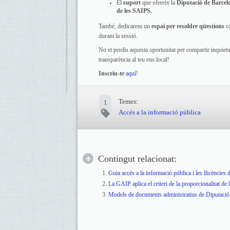
El
suport
que ofereix la
Diputació de Barcel
de les SAIPS.
També, dedicarem un
espai per resoldre qüestions
co
durant la sessió.
No et perdis aquesta oportunitat per compartir inquietud
transparència al teu ens local!
Inscriu-te
aquí
!
Temes:
1
Accés a la informació pública
Contingut relacionat:
Guia accés a la informació pública i les llicències d
La GAIP aplica el criteri de la proporcionalitat de 
Models de documents administratius de Diputació d