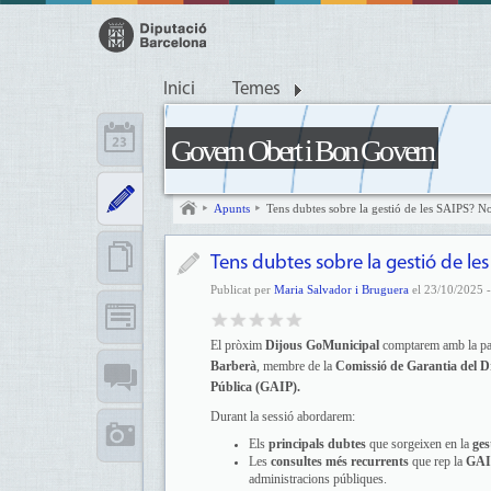
Inici
Temes
Govern Obert i Bon Govern
Apunts
Tens dubtes sobre la gestió de les SAIPS? N
Tens dubtes sobre la gestió de le
Publicat per
Maria Salvador i Bruguera
el 23/10/2025 -
El pròxim
Dijous GoMunicipal
comptarem amb la par
Barberà
, membre de la
Comissió de Garantia del Dr
Pública (GAIP).
Durant la sessió abordarem:
Els
principals dubtes
que sorgeixen en la
ges
Les
consultes més recurrents
que rep la
GAI
administracions públiques.