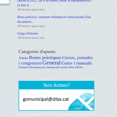
Decret 8/2021, de 9 de febrer, sobre la transparència i
el dret d...
40 lectures aquest mes
Bona pràctica: extreure informació estructurada d'un
document...
40 lectures aquest mes
Grups d'interès
34 lectures aquest mes
Categories d'apunts
Bones pràctiques
Cursos, jornades
Articles
General
Guies i manuals
i congressos
Setmana del Govern Obert (OGW)
Normativa
Recomanacions