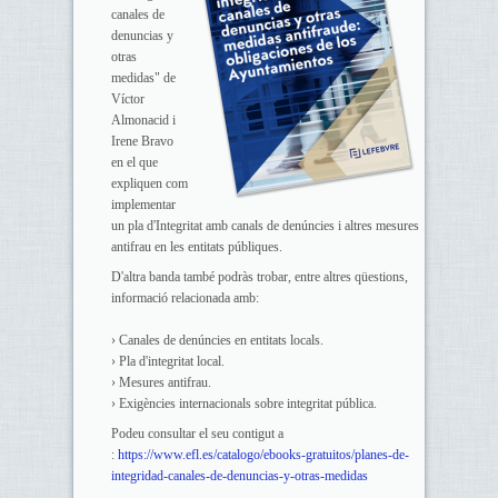
canales de
denuncias y
otras
medidas" de
Víctor
Almonacid i
Irene Bravo
en el que
expliquen com
implementar
un pla d'Integritat amb canals de denúncies i altres mesures
antifrau en les entitats públiques.
D'altra banda també podràs trobar, entre altres qüestions,
informació relacionada amb:
› Canales de denúncies en entitats locals.
› Pla d'integritat local.
› Mesures antifrau.
› Exigències internacionals sobre integritat pública.
Podeu consultar el seu contigut a
:
https://www.efl.es/catalogo/ebooks-gratuitos/planes-de-
integridad-canales-de-denuncias-y-otras-medidas