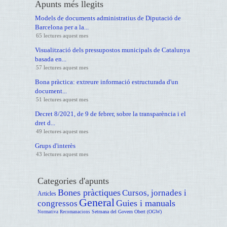
Apunts més llegits
Models de documents administratius de Diputació de
Barcelona per a la...
65 lectures aquest mes
Visualització dels pressupostos municipals de Catalunya
basada en...
57 lectures aquest mes
Bona pràctica: extreure informació estructurada d'un
document...
51 lectures aquest mes
Decret 8/2021, de 9 de febrer, sobre la transparència i el
dret d...
49 lectures aquest mes
Grups d'interès
43 lectures aquest mes
Categories d'apunts
Bones pràctiques
Cursos, jornades i
Articles
General
Guies i manuals
congressos
Setmana del Govern Obert (OGW)
Normativa
Recomanacions