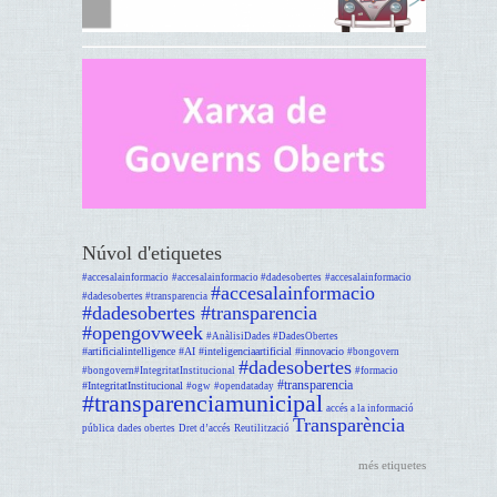
Núvol d'etiquetes
#accesalainformacio
#accesalainformacio #dadesobertes
#accesalainformacio
#accesalainformacio
#dadesobertes #transparencia
#dadesobertes #transparencia
#opengovweek
#AnàlisiDades #DadesObertes
#artificialintelligence #AI #inteligenciaartificial #innovacio
#bongovern
#dadesobertes
#bongovern#IntegritatInstitucional
#formacio
#transparencia
#IntegritatInstitucional
#ogw
#opendataday
#transparenciamunicipal
accés a la informació
Transparència
pública
dades obertes
Dret d’accés
Reutilització
més etiquetes