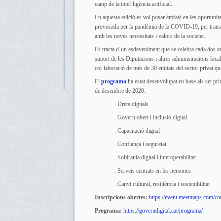
camp de la intel·ligència artificial.
En aquesta edició es vol posar èmfasi en les oportunitat
provocada per la pandèmia de la COVID-19, per trans
amb les noves necessitats i valors de la societat.
Es tracta d’un esdeveniment que se celebra cada dos 
suport de les Diputacions i altres administracions loc
col·laboració de més de 30 entitats del sector privat qu
El
programa
ha estat desenvolupat en base als set pri
de desembre de 2020:
. Drets digitals
. Govern obert i inclusió digital
. Capacitació digital
. Confiança i seguretat
. Sobirania digital i interoperabilitat
. Serveis centrats en les persones
. Canvi cultural, resiliència i sostenibilitat
Inscripcions obertes:
https://event.meetmaps.com/con
Programa:
https://governdigital.cat/programa/