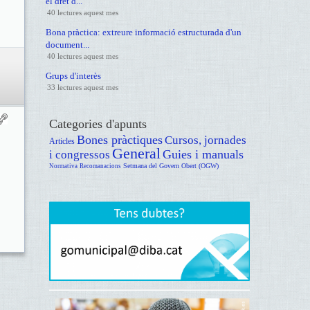
el dret d...
40 lectures aquest mes
Bona pràctica: extreure informació estructurada d'un
document...
40 lectures aquest mes
Grups d'interès
33 lectures aquest mes
Categories d'apunts
Bones pràctiques
Cursos, jornades
Articles
General
Guies i manuals
i congressos
Setmana del Govern Obert (OGW)
Normativa
Recomanacions