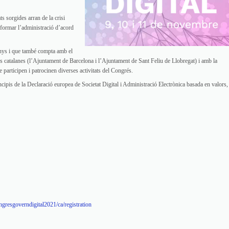
s sorgides arran de la crisi
formar l’administració d’acord
anys i que també compta amb el
als catalanes (l’Ajuntament de Barcelona i l’Ajuntament de Sant Feliu de Llobregat) i amb la
e participen i patrocinen diverses activitats del Congrés.
ncipis de la Declaració europea de Societat Digital i Administració Electrònica basada en valors,
gresgoverndigital2021/ca/registration