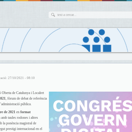
cació: 27/10/2021 - 08:10
ó Oberta de Catalunya i Localret
2021
, fòrum de debat de referència
l’administració pública.
bre de 2021
en
format
a amb taules rodones i altres
mb la ponència magistral de
gut prestigi internacional en el