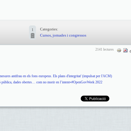
Categories:
1
Cursos, jornades i congressos
2141 lectures
esures antifrau en els fons europeus. Els plans d'integritat' (impulsat per l'ACM)
ció pública, dades obertes… com no morir en l’intent»#OpenGovWeek 2022