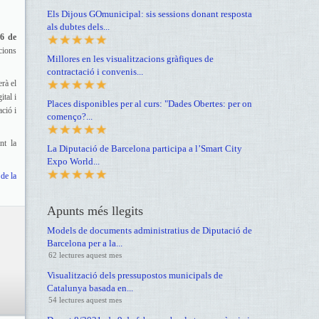
Els Dijous GOmunicipal: sis sessions donant resposta
als dubtes dels...
26 de
cions
Millores en les visualitzacions gràfiques de
contractació i convenis...
rà el
ital i
Places disponibles per al curs: "Dades Obertes: per on
ció i
començo?...
nt la
La Diputació de Barcelona participa a l’Smart City
Expo World...
de la
Apunts més llegits
Models de documents administratius de Diputació de
Barcelona per a la...
62 lectures aquest mes
Visualització dels pressupostos municipals de
Catalunya basada en...
54 lectures aquest mes