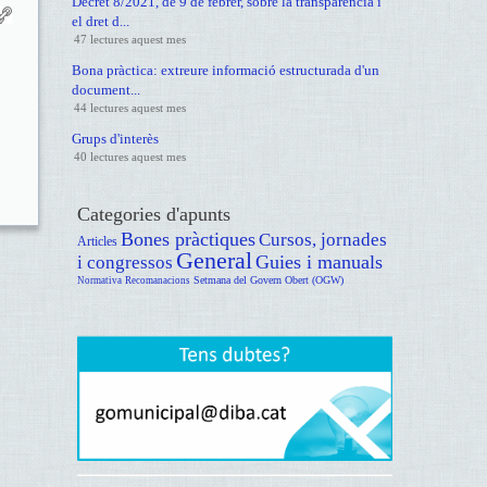
Decret 8/2021, de 9 de febrer, sobre la transparència i
el dret d...
47 lectures aquest mes
Bona pràctica: extreure informació estructurada d'un
document...
44 lectures aquest mes
Grups d'interès
40 lectures aquest mes
Categories d'apunts
Bones pràctiques
Cursos, jornades
Articles
General
Guies i manuals
i congressos
Setmana del Govern Obert (OGW)
Normativa
Recomanacions