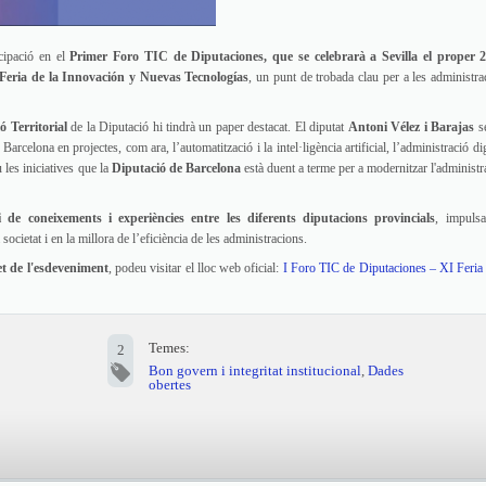
cipació en el
Primer Foro TIC de Diputaciones, que se celebrarà a Sevilla el proper 
Feria de la Innovación y Nuevas Tecnologías
, un punt de trobada clau per a les administra
 Territorial
de la Diputació hi tindrà un paper destacat. El diputat
Antoni Vélez i Barajas
se
arcelona en projectes, com ara, l’automatització i la intel·ligència artificial, l’administració dig
 les iniciatives que la
Diputació de Barcelona
està duent a terme per a modernitzar l'administra
i de coneixements i experiències entre les diferents diputacions provincials
, impulsa
societat i en la millora de l’eficiència de les administracions.
t de l'esdeveniment
, podeu visitar el lloc web oficial:
I Foro TIC de Diputaciones – XI Feria 
Temes:
2
Bon govern i integritat institucional
,
Dades
obertes