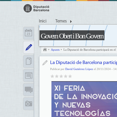
Inici
Temes
Govern Obert i Bon Govern
Apunts
La Diputació de Barcelona participarà en el
La Diputació de Barcelona particip
Publicat per
David Gutiérrez López
el 20/11/2024 - 14: