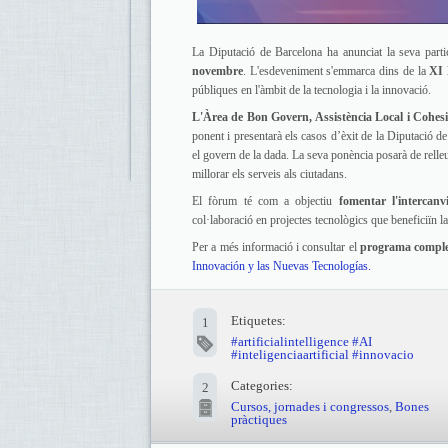
La Diputació de Barcelona ha anunciat la seva parti
novembre
. L'esdeveniment s'emmarca dins de la
XI 
públiques en l'àmbit de la tecnologia i la innovació.
L'Àrea de Bon Govern, Assistència Local i Cohesió
ponent i presentarà els casos d’èxit de la Diputació de B
el govern de la dada. La seva ponència posarà de relleu
millorar els serveis als ciutadans.
El fòrum té com a objectiu
fomentar l'intercanv
col·laboració en projectes tecnològics que beneficiïn la 
Per a més informació i consultar el
programa comple
Innovación y las Nuevas Tecnologías.
Etiquetes:
1
#artificialintelligence #AI
#inteligenciaartificial #innovacio
Categories:
2
Cursos, jornades i congressos
,
Bones
pràctiques