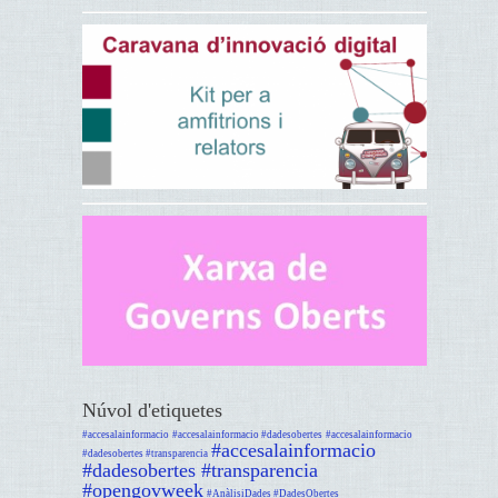
Núvol d'etiquetes
#accesalainformacio
#accesalainformacio #dadesobertes
#accesalainformacio
#accesalainformacio
#dadesobertes #transparencia
#dadesobertes #transparencia
#opengovweek
#AnàlisiDades #DadesObertes