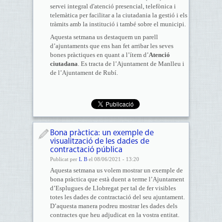
servei integral d'atenció presencial, telefònica i
telemàtica per facilitar a la ciutadania la gestió i els
tràmits amb la institució i també sobre el municipi.
Aquesta setmana us destaquem un parell
d’ajuntaments que ens han fet arribar les seves
bones pràctiques en quant a l’ítem d’
Atenció
ciutadana
. Es tracta de l’Ajuntament de Manlleu i
de l’Ajuntament de Rubí.
Bona pràctica: un exemple de
visualització de les dades de
contractació pública
Publicat per
L B
el 08/06/2021 - 13:20
Aquesta setmana us volem mostrar un exemple de
bona pràctica que està duent a terme l’Ajuntament
d’Esplugues de Llobregat per tal de fer visibles
totes les dades de contractació del seu ajuntament.
D’aquesta manera podreu mostrar les dades dels
contractes que heu adjudicat en la vostra entitat.