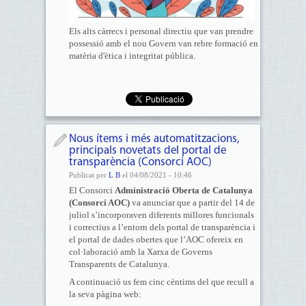
Els alts càrrecs i personal directiu que van prendre
possessió amb el nou Govern van rebre formació en
matèria d'ètica i integritat pública.
Nous ítems i més automatitzacions,
principals novetats del portal de
transparència (Consorci AOC)
Publicat per
L B
el 04/08/2021 - 10:46
El Consorci
Administració Oberta de Catalunya
(Consorci AOC)
va anunciar que a partir del 14 de
juliol s’incorporaven diferents millores funcionals
i correctius a l’entorn dels portal de transparència i
el portal de dades obertes que l’AOC ofereix en
col·laboració amb la Xarxa de Governs
Transparents de Catalunya.
A continuació us fem cinc cèntims del que recull a
la seva pàgina web: