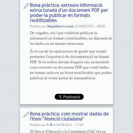
Bona pràctica: extreure informació
estructurada d'un document PDF per
poder-la publicar en formats
reutilitzables
Publicat per
Magdalena Lorente
el 16/06/2021 - 08:00
De vegades, tot i que voldríem publicar la
informació en formats reutilitzables, no diposem de
les dades en un format estructurat.
És el cas de les aplicacions de gestió que només
permeten l'exportació de documentació en format
PDF. Si us trobeu davant d'aquest cas, us mostrem
com convertir un document PDF que conté dades
en format taula en un fitxer reutilitzable que podeu
publicar al vostre portal de transparència.
Bona pràctica: com mostrar dades de
l'ítem "Atenció ciutadana"
Publicat per
L B
el 08/06/2021 - 17:26
El Servei d'Atenció a la Ciutadania (SAC) és un