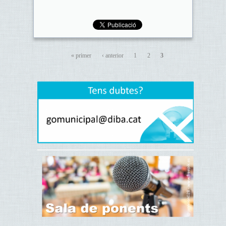
« primer
‹ anterior
1
2
3