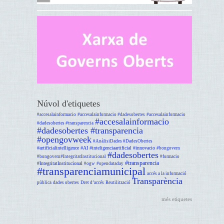
Núvol d'etiquetes
#accesalainformacio
#accesalainformacio #dadesobertes
#accesalainformacio
#accesalainformacio
#dadesobertes #transparencia
#dadesobertes #transparencia
#opengovweek
#AnàlisiDades #DadesObertes
#artificialintelligence #AI #inteligenciaartificial #innovacio
#bongovern
#dadesobertes
#bongovern#IntegritatInstitucional
#formacio
#transparencia
#IntegritatInstitucional
#ogw
#opendataday
#transparenciamunicipal
accés a la informació
Transparència
pública
dades obertes
Dret d’accés
Reutilització
més etiquetes