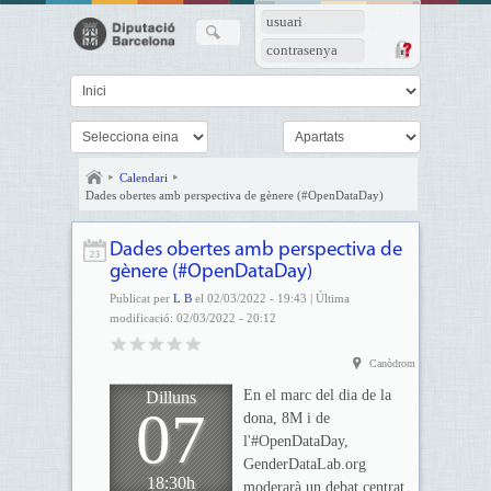
usuari
contrasenya
Calendari
Dades obertes amb perspectiva de gènere (#OpenDataDay)
Dades obertes amb perspectiva de
gènere (#OpenDataDay)
Publicat per
L B
el 02/03/2022 - 19:43 | Última
modificació: 02/03/2022 - 20:12
Canòdrom
En el marc del dia de la
Dilluns
07
dona, 8M i de
l'#OpenDataDay,
GenderDataLab.org
18:30h
moderarà un debat centrat