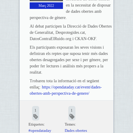
en la necessitat de disposar
Març 2022
de dades obertes amb
perspectiva de gènere.
Al debat participen la Direcció de Dades Obertes
de Generalitat, Desprotegides.cat,
DatosContraElRuido.org i CKAN-OKF.
Els participants exposaran les seves visions i
definiran els reptes que suposa tenir més dades
obertes desagregades per sexe i per gènere, per
poder fer lectures i anàlisis més propers a la
realitat.
Trobareu tota la informació en el següent
enllaç:
https://opendataday.cat/event/dades-
obertes-amb-perspectiva-de-genere/
1
1
Etiquetes:
Temes:
#opendataday
Dades obertes