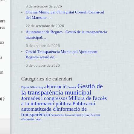
3 de setembre de 2026
Oficina Municipal d'Integritat Consell Comarcal
del Maresme -...
stre
22 de setembre de 2026
res
Ajuntament de Begues - Gestió de la transparència
municipal:...
ics
6 de octubre de 2026
Gestió Transparència Municipal Ajuntament
Begues- sessió de...
ns
6 de octubre de 2026
en
Categories de calendari
Gestió de
Formació
General
Dijous GOmunicipal
la transparència municipal
Millora de l'accés
Jornades i congressos
0?
a la informació pública
Publicació
automatitzada d'informació de
transparència
Setmana del Govern Obert (OGW)
Sistema
d'Integritat Local