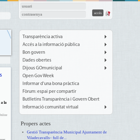
usuari
contrasenya
Transparència activa
Accés a la informació pública
Bon govern
Dades obertes
Dijous GOmunicipal
s
Open Gov Week
Informar d'una bona pràctica
Fòrum: espai per compartir
Butlletins Transparència i Govern Obert
 a la
Informació comunitat virtual
Online
Propers actes
Gestió Transparència Municipal Ajuntament de
Viladecavalls– full de...
ques