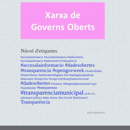
Núvol d'etiquetes
#accesalainformacio
#accesalainformacio #dadesobertes
#accesalainformacio #dadesobertes #transparencia
#accesalainformacio #dadesobertes
#transparencia #opengovweek
#AnàlisiDades
#artificialintelligence #AI #inteligenciaartificial
#DadesObertes
#innovacio
#bongovern
#bongovern#IntegritatInstitucional
#dadesobertes
#IntegritatInstitucional
#formacio
#ogw
#transparencia
#opendataday
#transparenciamunicipal
accés a la
informació pública
dades obertes
Dret d’accés
Reutilització
Transparència
més etiquetes