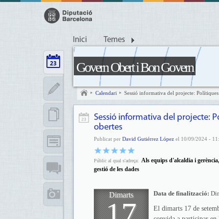
Inici
Temes
Govern Obert i Bon Govern
Calendari
Sessió informativa del projecte: Polítique
Sessió informativa del projecte: P
obertes
Publicat per
David Gutiérrez López
el 10/09/2024 - 11:
Als equips d'alcaldia i gerència,
Públic al qual s'adreça:
gestió de les dades
Data de finalització:
Di
Dimarts
17
El dimarts 17 de setemb
convida a participar en 