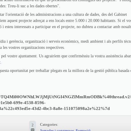
des: Treu-li suc a les dades obertes".
tar l'orientació de les administracions a una cultura de dades, des del Gabinet
iem aquest projecte adreçat a ens locals entre 5.000 i 20.000 habitants. Si el vo
 i esteu interessats a participar en el projecte, no dubteu a contactar amb nosalt
ldia i gerència, organització i serveis econòmics, medi ambient i als perfils tècn
 a les vostres organitzacions respectives.
s pel vostre ajuntament. Us agrairíem que confirméssiu la vostra assistència aba
ç
.
esta oportunitat per treballar plegats en la millora de la gestió pública basada 
UtOTQ4Mi00OWNhLWJjMjUtNGI4NGZlMmRmODBk%40thread.v2/
5b0-699e-4538-8596-
%22c493ed5e-43d2-4bc3-8a8e-151075098a2e%22%7d
Categories:
2
Jornades i congressos
,
Formació