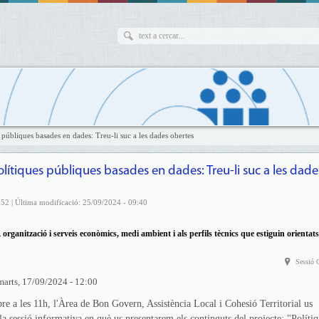
s públiques basades en dades: Treu-li suc a les dades obertes
olítiques públiques basades en dades: Treu-li suc a les dade
52 | Última modificació: 25/09/2024 - 09:40
 organització i serveis econòmics, medi ambient i als perfils tècnics que estiguin orientats
Sessió 
marts, 17/09/2024 - 12:00
re a les 11h, l'Àrea de Bon Govern, Assistència Local i Cohesió Territorial us
la sessió informativa en què us presentarem els continguts del projecte: "Políti