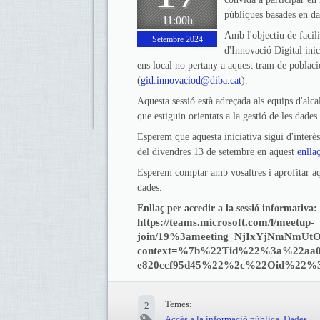
públiques basades en da
11:00h
Amb l'objectiu de facili
Setembre 2024
d'Innovació Digital inic
ens local no pertany a aquest tram de població
(
gid.innovaciod@diba.cat
).
Aquesta sessió està adreçada als equips d'alca
que estiguin orientats a la gestió de les dades
Esperem que aquesta iniciativa sigui d'interè
del divendres 13 de setembre en aquest
enlla
Esperem comptar amb vosaltres i aprofitar aqu
dades.
Enllaç per accedir a la sessió informativa:
https://teams.microsoft.com/l/meetup-
join/19%3ameeting_NjIxYjNmNm
context=%7b%22Tid%22%3a%22aa01e
e820ccf95d45%22%2c%22Oid%22%3a
Temes:
2
Accés a la informació pública
,
Dades