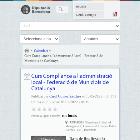
usuari
contrasenya
Calendari
Curs Compliance a l'administració local - Federació de
Municipis de Catalunya
Curs Compliance a l'administració
local - Federació de Municipis de
Catalunya
Publicat per
Carol Gomez Sanchez
el 05/05/2022 - 08:11 |
Última modificació: 05/05/2022 - 08:19
ens locals
Públic al qual s'adreça:
UPF-BSM (Barcelona School of
Management) Universitat Pompeu Fabra
Balmes, 134., Barcelona
Data de finalització:
Dimarts