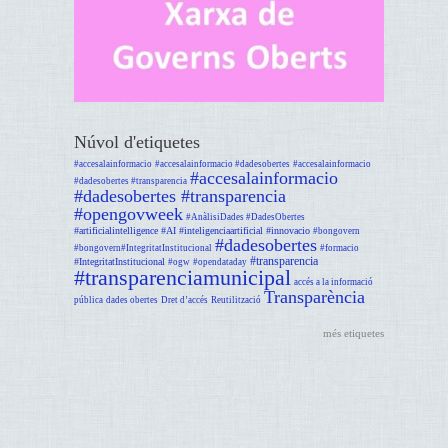
Núvol d'etiquetes
#accesalainformacio
#accesalainformacio #dadesobertes
#accesalainformacio
#accesalainformacio
#dadesobertes #transparencia
#dadesobertes #transparencia
#opengovweek
#AnàlisiDades #DadesObertes
#artificialintelligence #AI #inteligenciaartificial #innovacio
#bongovern
#dadesobertes
#bongovern#IntegritatInstitucional
#formacio
#transparencia
#IntegritatInstitucional
#ogw
#opendataday
#transparenciamunicipal
accés a la informació
Transparència
pública
dades obertes
Dret d’accés
Reutilització
més etiquetes