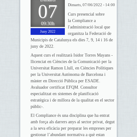
07
Dimarts, 07/06/2022 - 14:00
Curs presencial sobre
la Compliance a
09:30h
l'administració local que
Juny 2022
organitza la Federació de
Municipis de Catalunya els dies 7, 9, 14 i 16 de
juny de 2022.
Aquest curs el realitzarà Isidor Torres Mayans -
llicenciat en Ciències de la Comunicació per la
Universitat Ramon Llull, en Ciències Polítiques
per la Universitat Autònoma de Barcelona i
màster en Direcció Pública per ESADE.
Avaluador certificat EFQM. Consultor
especialitzat en sistemes de planificació
estratègica i de millora de la qualitat en el sector
públic-.
El Compliance és una disciplina que ha entrat
amb força als darrers anys al sector privat, degut
a la seva eficàcia per preparar les empreses per
gestionar l’abundant normativa a què estan