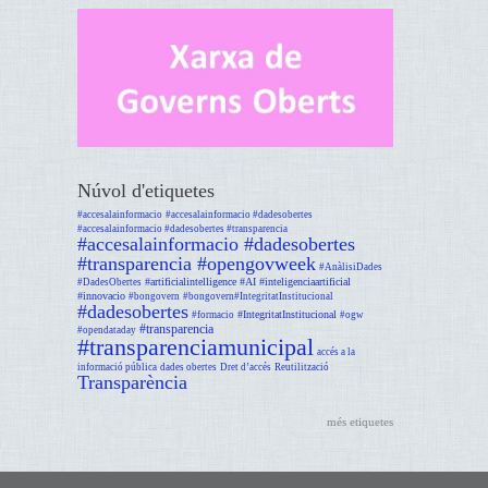
Núvol d'etiquetes
#accesalainformacio
#accesalainformacio #dadesobertes
#accesalainformacio #dadesobertes #transparencia
#accesalainformacio #dadesobertes
#transparencia #opengovweek
#AnàlisiDades
#artificialintelligence #AI #inteligenciaartificial
#DadesObertes
#innovacio
#bongovern
#bongovern#IntegritatInstitucional
#dadesobertes
#IntegritatInstitucional
#formacio
#ogw
#transparencia
#opendataday
#transparenciamunicipal
accés a la
informació pública
dades obertes
Dret d’accés
Reutilització
Transparència
més etiquetes