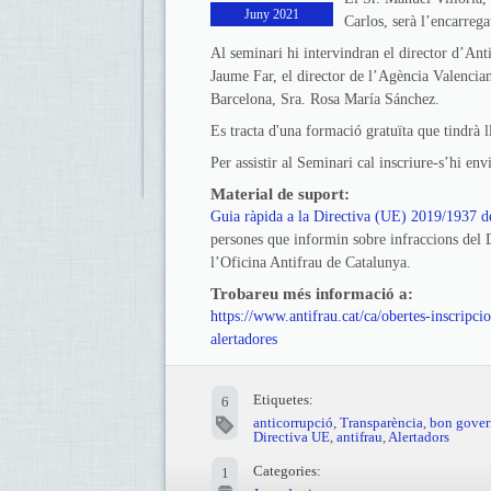
Juny 2021
Carlos, serà l’encarrega
Al seminari hi intervindran el director d’Anti
Jaume Far, el director de l’Agència Valencian
Barcelona, Sra. Rosa María Sánchez.
Es tracta d'una formació gratuïta que tindrà l
Per assistir al Seminari cal inscriure-s’hi en
Material de suport:
Guia ràpida a la Directiva (UE) 2019/1937 d
persones que informin sobre infraccions del 
l’Oficina Antifrau de Catalunya.
Trobareu més informació a:
https://www.antifrau.cat/ca/obertes-inscripc
alertadores
Etiquetes:
6
anticorrupció
,
Transparència
,
bon gover
Directiva UE
,
antifrau
,
Alertadors
Categories:
1