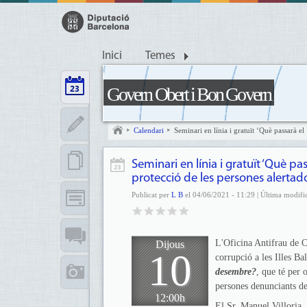
Inici
Temes
Govern Obert i Bon Govern
Calendari
Seminari en línia i gratuït ‘Què passarà e
Seminari en línia i gratuït ‘Què p
protecció de les persones alertad
Publicat per
L B
el 04/06/2021 - 11:29 | Última modifi
L'Oficina Antifrau de C
Dijous
10
corrupció a les Illes B
desembre?
, que té per 
persones denunciants de
12:00h
El Sr. Manuel Villoria, 