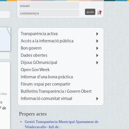
usuari
contrasenya
Transparència activa
Accés a la informació pública
Bon govern
Dades obertes
Dijous GOmunicipal
Open Gov Week
Informar d'una bona pràctica
Fòrum: espai per compartir
Butlletins Transparència i Govern Obert
 línia
Informació comunitat virtual
la
7 de
Propers actes
Gestió Transparència Municipal Ajuntament de
Viladecavalls– full de...