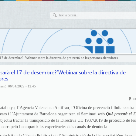
l 17 de desembre?’ Webinar sobre la directiva de protecció de les persones alertadores
assarà el 17 de desembre?’ Webinar sobre la directiva de
ores
cació: 06/04/2022 - 12:45
En
atalunya, l’Agència Valenciana Antifrau, l’Oficina de prevenció i lluita contra 
alears i l’Ajuntament de Barcelona organitzen el Seminari web
Què passarà el 1
objectiu tractar la transposició de la Directiva UE 1937/2019 de protecció de les
 corrupció i compartir les experiències dels canals de denúncia.
catedràtic de Ciència Política i de l’Administració de la Universitat Rey Juan