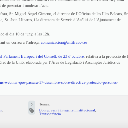
t de presentar i moderar l’acte.
frau, Sr. Miguel Ángel Gimeno, el director de l’Oficina de les Illes Balears, Sr
a, Sr. Joan Llinares, i la directora de Serveis d’Anàlisi de l’Ajuntament de
loc el dia 10 de juny, a les 12h.
viant un correu a l’adreça:
comunicacion@antifraucv.es
el Parlament Europeu i del Consell, de 23 d’octubre
, relativa a la protecció de 
Dret de la Unió, elaborada per l’Àrea de Legislació i Assumptes Jurídics de
ions-webinar-que-passara-17-desembre-sobre-directiva-proteccio-persones-
Temes:
2
n
,
Bon govern i integritat institucional
,
Transparència