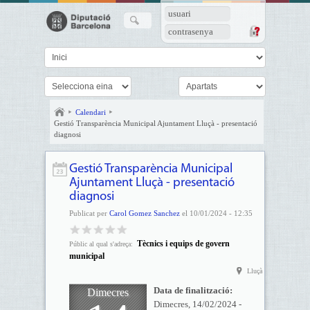
usuari
contrasenya
Calendari
Gestió Transparència Municipal Ajuntament Lluçà - presentació
diagnosi
Gestió Transparència Municipal
Ajuntament Lluçà - presentació
diagnosi
Publicat per
Carol Gomez Sanchez
el 10/01/2024 - 12:35
Tècnics i equips de govern
Públic al qual s'adreça:
municipal
Lluçà
Data de finalització:
Dimecres
Dimecres, 14/02/2024 -