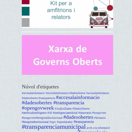
Núvol d'etiquetes
#accesalainformacio
#accesalainformacio #dadesobertes
#accesalainformacio
#accesalainformacio
#dadesobertes #transparencia
#dadesobertes #transparencia
#opengovweek
#AnàlisiDades #DadesObertes
#artificialintelligence #AI #inteligenciaartificial #innovacio
#bongovern
#dadesobertes
#bongovern#IntegritatInstitucional
#formacio
#transparencia
#IntegritatInstitucional
#ogw
#opendataday
#transparenciamunicipal
accés a la informació