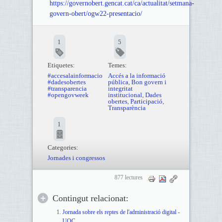
https://governobert.gencat.cat/ca/actualitat/setmana-
govern-obert/ogw22-presentacio/
1
5
Etiquetes:
Temes:
#accesalainformacio
Accés a la informació
#dadesobertes
pública
,
Bon govern i
#transparencia
integritat
#opengovweek
institucional
,
Dades
obertes
,
Participació
,
Transparència
1
Categories:
Jornades i congressos
877 lectures
Contingut relacionat:
Jornada sobre els reptes de l'administració digital -
UOC