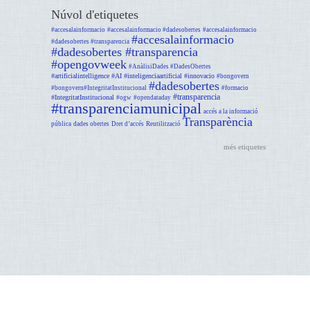
Núvol d'etiquetes
#accesalainformacio
#accesalainformacio #dadesobertes
#accesalainformacio
#accesalainformacio
#dadesobertes #transparencia
#dadesobertes #transparencia
#opengovweek
#AnàlisiDades #DadesObertes
#artificialintelligence #AI #inteligenciaartificial #innovacio
#bongovern
#dadesobertes
#bongovern#IntegritatInstitucional
#formacio
#transparencia
#IntegritatInstitucional
#ogw
#opendataday
#transparenciamunicipal
accés a la informació
Transparència
pública
dades obertes
Dret d’accés
Reutilització
més etiquetes
Avís legal
Dijous GOmunicipal - suport programat
Gabinet d'Innovació, Integritat i Transformació Digital Local. Recinte Mundet-Pavelló Migjorn,