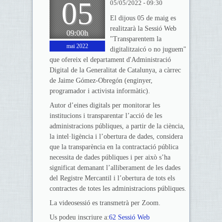
05
05/05/2022 - 09:30
El dijous 05 de maig es
realitzarà la Sessió Web
09:00h
"Transparentem la
mai 2022
digitalitzaicó o no juguem"
que ofereix el departament d'Administració
Digital de la Generalitat de Catalunya, a càrrec
de Jaime Gómez-Obregón (enginyer,
programador i activista informàtic).
Autor d’eines digitals per monitorar les
institucions i transparentar l’acció de les
administracions públiques, a partir de la ciència,
la intel·ligència i l’obertura de dades, considera
que la transparència en la contractació pública
necessita de dades públiques i per això s’ha
significat demanant l’alliberament de les dades
del Registre Mercantil i l’obertura de tots els
contractes de totes les administracions públiques.
La videosessió es transmetrà per Zoom.
Us podeu inscriure a:
62 Sessió Web