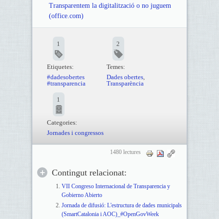
Transparentem la digitalització o no juguem
(office.com)
1
2
Etiquetes:
Temes:
#dadesobertes
Dades obertes
,
#transparencia
Transparència
1
Categories:
Jornades i congressos
1480 lectures
Contingut relacionat:
VII Congreso Internacional de Transparencia y
Gobierno Abierto
Jornada de difusió: L'estructura de dades municipals
(SmartCatalonia i AOC)_#OpenGovWeek