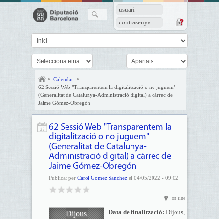
usuari
contrasenya
Calendari
62 Sessió Web "Transparentem la digitalització o no juguem"
(Generalitat de Catalunya-Administració digital) a càrrec de
Jaime Gómez-Obregón
62 Sessió Web "Transparentem la
digitalització o no juguem"
(Generalitat de Catalunya-
Administració digital) a càrrec de
Jaime Gómez-Obregón
Publicat per
Carol Gomez Sanchez
el 04/05/2022 - 09:02
on line
Data de finalització:
Dijous,
Dijous