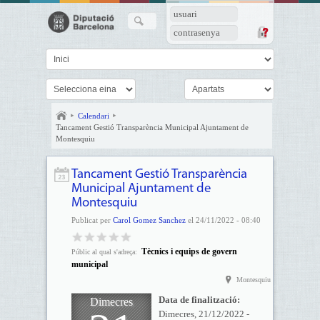
usuari
contrasenya
Calendari
Tancament Gestió Transparència Municipal Ajuntament de
Montesquiu
Tancament Gestió Transparència
Municipal Ajuntament de
Montesquiu
Publicat per
Carol Gomez Sanchez
el 24/11/2022 - 08:40
Tècnics i equips de govern
Públic al qual s'adreça:
municipal
Montesquiu
Data de finalització:
Dimecres
Dimecres, 21/12/2022 -