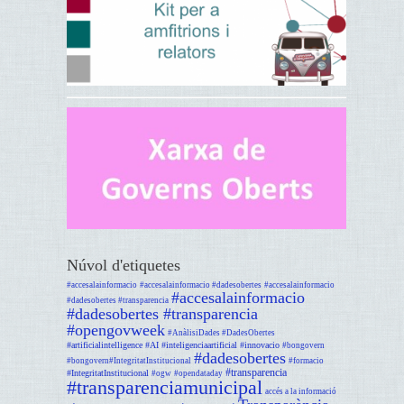
Núvol d'etiquetes
#accesalainformacio
#accesalainformacio #dadesobertes
#accesalainformacio
#accesalainformacio
#dadesobertes #transparencia
#dadesobertes #transparencia
#opengovweek
#AnàlisiDades #DadesObertes
#artificialintelligence #AI #inteligenciaartificial #innovacio
#bongovern
#dadesobertes
#bongovern#IntegritatInstitucional
#formacio
#transparencia
#IntegritatInstitucional
#ogw
#opendataday
#transparenciamunicipal
accés a la informació