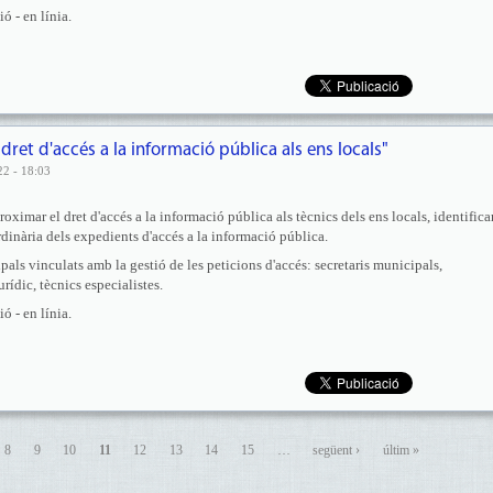
 - en línia.
 dret d'accés a la informació pública als ens locals"
22 - 18:03
roximar el dret d'accés a la informació pública als tècnics dels ens locals, identificar
rdinària dels expedients d'accés a la informació pública.
pals vinculats amb la gestió de les peticions d'accés: secretaris municipals,
urídic, tècnics especialistes.
 - en línia.
8
9
10
11
12
13
14
15
…
següent ›
últim »