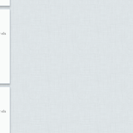
 els
 els