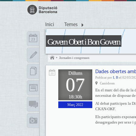
Inici
Temes
Govern Obert i Bon Govern
Jornades i congressos
Dades obertes amb
Dilluns
07
Publicat per
L B
el 02/03/20
Canòdrom
En el marc del dia de la
necessitat de disposar d
18:30h
Al debat participen la D
Març 2022
CKAN-OKF.
Els participants exposara
desagregades per sexe i pe