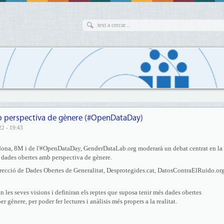
 perspectiva de gènere (#OpenDataDay)
22 - 19:43
 dona, 8M i de l'#OpenDataDay, GenderDataLab.org moderarà un debat centrat en la
e dades obertes amb perspectiva de gènere.
irecció de Dades Obertes de Generalitat, Desprotegides.cat, DatosContraElRuido.org
n les seves visions i definiran els reptes que suposa tenir més dades obertes
r gènere, per poder fer lectures i anàlisis més propers a la realitat.