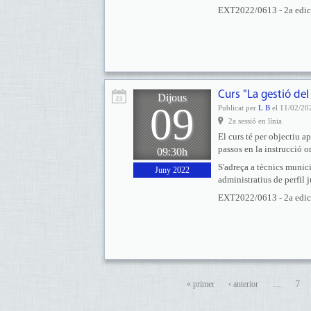
EXT2022/0613 - 2a edició
Curs "La gestió del
Dijous
09
Publicat per
L B
el 11/02/20
2a sessió en línia
El curs té per objectiu ap
passos en la instrucció o
09:30h
S'adreça a tècnics munici
Juny 2022
administratius de perfil j
EXT2022/0613 - 2a edició
« primer
‹ anterior
…
7