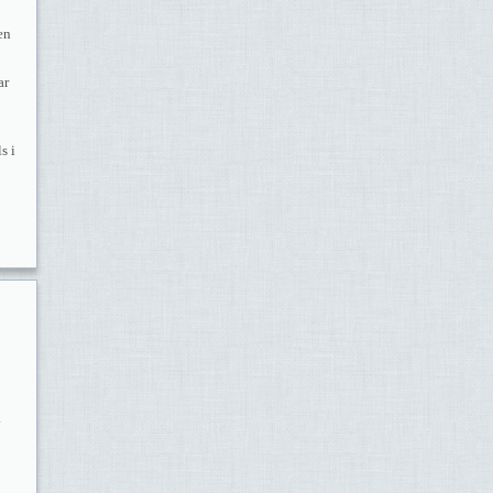
en
ar
s i
.