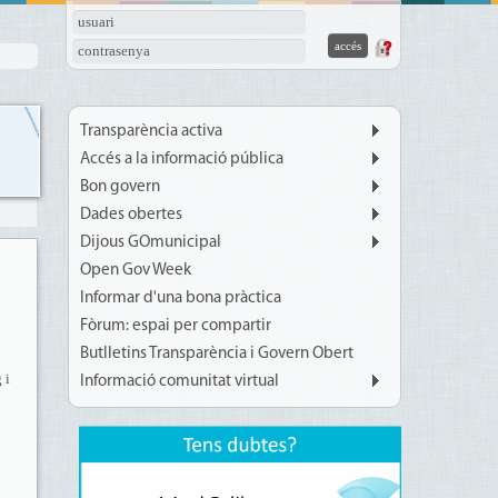
usuari
contrasenya
Transparència activa
Accés a la informació pública
Bon govern
Dades obertes
Dijous GOmunicipal
Open Gov Week
Informar d'una bona pràctica
Fòrum: espai per compartir
Butlletins Transparència i Govern Obert
 i
Informació comunitat virtual