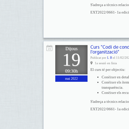
S'adreça a tècnics relaci
EXT2022/0661- 1a edició 
Curs "Codi de cond
Dijous
19
l'organització"
Publicat per
L B
el 11/02/20
1a sessió en línia
El curs té per objectiu:
09:30h
Conèixer en detal
mai 2022
Conèixer els ítem
transparència.
Conèixer els recu
S'adreça a tècnics relaci
EXT2022/0661- 1a edició 