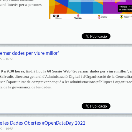
er d’interès per a persones
ernar dades per viure millor’
22 - 16:58
 9 a 9:30 hores
, tindrà lloc la
60 Sessió Web
‘Governar dades per viure millor’
, a
Salvadó
, directora general d'Administració Digital i d'Organització de la Generalita
sar l’oportunitat de comprovar per què a les administracions públiques i organitza
ara de la governança de les dades.
 de les Dades Obertes #OpenDataDay 2022
22 - 16:55