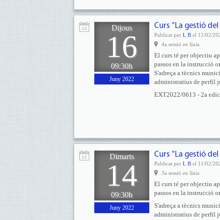
Curs "La gestió del
Dijous
16
Publicat per
L B
el 11/02/20
4a sessió en línia
El curs té per objectiu ap
passos en la instrucció o
09:30h
S'adreça a tècnics munici
Juny 2022
administratius de perfil j
EXT2022/0613 - 2a edició
Curs "La gestió del
Dimarts
14
Publicat per
L B
el 11/02/20
3a sessió en línia
El curs té per objectiu ap
passos en la instrucció o
09:30h
S'adreça a tècnics munici
Juny 2022
administratius de perfil j