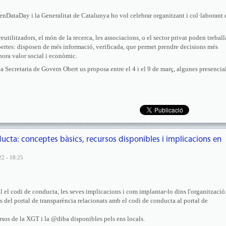
penDataDay i la Generalitat de Catalunya ho vol celebrar organitzant i col·laborant 
eutilitzadors, el món de la recerca, les associacions, o el sector privat poden treball
bertes: disposen de més informació, verificada, que permet prendre decisions més
lhora valor social i econòmic.
la Secretaria de Govern Obert us proposa entre el 4 i el 9 de març, algunes presencial
ucta: conceptes bàsics, recursos disponibles i implicacions en
22 - 18:25
l el codi de conducta, les seves implicacions i com implantar-lo dins l'organització
s del portal de transparència relacionats amb el codi de conducta al portal de
rsos de la XGT i la @diba disponibles pels ens locals.