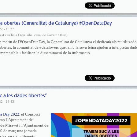
des obertes (Generalitat de Catalunya) #OpenDataDay
22 - 19:37
es) i en línia (YouTube: canal de Govern Obert)
 motiu de l'#OpenDataDay, la Generalitat de Catalunya el dedicarà als reutilitzador
obertes, la comunitat de #datalovers que, amb la seva feina ajuden a interpretar dad
mprensible i faciliten la disseminació de la informació.
c a les dades obertes”
22 - 18:43
ta Day 2022
, el Consorci
amb l‘Ajuntament de
 de Miravet i l’Ajuntament de
 10 de març una jornada
 s’exposaran diferents