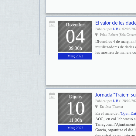
El valor de les da
Divendres
04
Publicat per
L B
el 02/03/20
Palau Robert (Sala Cotxer
Divendres 4 de març, amb
reutilitzadores de dades 
09:30h
les mostren de manera co
Març 2022
Jornada “Traiem su
Dijous
10
Publicat per
L B
el 28/02/20
En línia (Teams)
En el marc de l’
Open Da
AOC, en col·laboració 
11:00h
Tarragona, l’Ajuntament
Març 2022
Garcia, organitza el dia
demostrativa en línia on