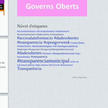
Núvol d'etiquetes
#accesalainformacio
#accesalainformacio #dadesobertes
#accesalainformacio #dadesobertes #transparencia
#accesalainformacio #dadesobertes
#transparencia #opengovweek
#AnàlisiDades
#artificialintelligence #AI #inteligenciaartificial
#DadesObertes
#innovacio
#bongovern
#bongovern#IntegritatInstitucional
#dadesobertes
#IntegritatInstitucional
#formacio
#ogw
#transparencia
#opendataday
#transparenciamunicipal
accés a la
t de
informació pública
dades obertes
Dret d’accés
Reutilització
cions
Transparència
més etiquetes