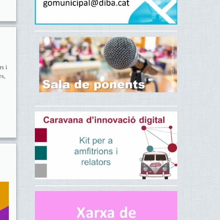
s i
es,