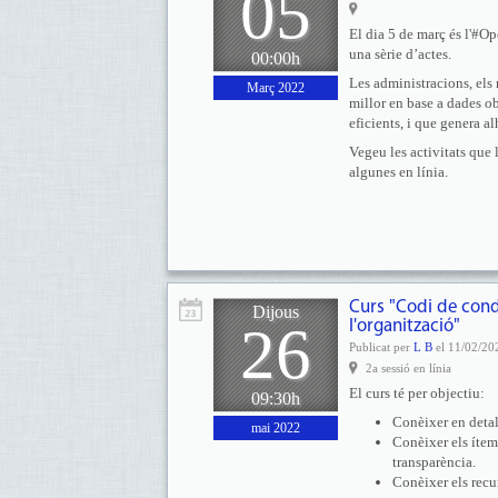
05
El dia 5 de març és l'#O
una sèrie d’actes.
00:00h
Les administracions, els r
Març 2022
millor en base a dades o
eficients, i que genera a
Vegeu les activitats que 
algunes en línia.
Curs "Codi de cond
Dijous
26
l'organització"
Publicat per
L B
el 11/02/20
2a sessió en línia
El curs té per objectiu:
09:30h
Conèixer en detal
mai 2022
Conèixer els ítem
transparència.
Conèixer els recu