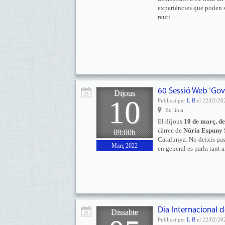
experiències que poden s
reuti
60 Sessió Web ‘Gov
Dijous
10
Publicat per
L B
el 22/02/20
En línia
El dijous
10 de març, de
càrrec de
Núria Espuny 
09:00h
Catalunya. No deixis pas
Març 2022
en general es parla tant 
Dia Internacional
Dissabte
Publicat per
L B
el 22/02/20