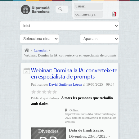
usuari
contrasenya
Calendari
Webinar: Domina la IA: converteix-te en especialista de prompts
Webinar: Domina la IA: converteix-te
en especialista de prompts
Publicat per
David Gutiérrez López
el 19/05/2025 - 09:34
A totes les persones que treballin
Públic al qual s'adreça:
amb dades
Online:
https://formularis.diba.cat/activitats/ogw-
2025-domina-ia-converteix-te-especialista-
prompts
Data de finalització:
Divendres
Divendres, 23/05/2025 -