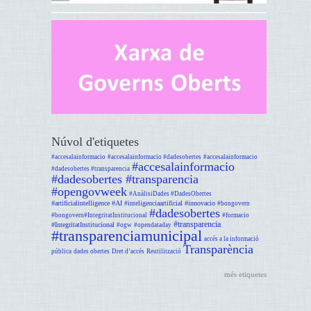
Núvol d'etiquetes
#accesalainformacio
#accesalainformacio #dadesobertes
#accesalainformacio
#accesalainformacio
#dadesobertes #transparencia
#dadesobertes #transparencia
#opengovweek
#AnàlisiDades #DadesObertes
#artificialintelligence #AI #inteligenciaartificial #innovacio
#bongovern
#dadesobertes
#bongovern#IntegritatInstitucional
#formacio
#transparencia
#IntegritatInstitucional
#ogw
#opendataday
#transparenciamunicipal
accés a la informació
Transparència
pública
dades obertes
Dret d’accés
Reutilització
més etiquetes