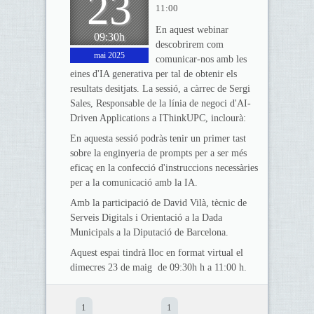
23
11:00
En aquest webinar
09:30h
descobrirem com
mai 2025
comunicar-nos amb les
eines d'IA generativa per tal de obtenir els
resultats desitjats. La sessió, a càrrec de Sergi
Sales, Responsable de la línia de negoci d'AI-
Driven Applications a IThinkUPC, inclourà:
En aquesta sessió podràs tenir un primer tast
sobre la enginyeria de prompts per a ser més
eficaç en la confecció d'instruccions necessàries
per a la comunicació amb la IA.
Amb la participació de David Vilà, tècnic de
Serveis Digitals i Orientació a la Dada
Municipals a la Diputació de Barcelona.
Aquest espai tindrà lloc en format virtual el
dimecres 23 de maig de 09:30h h a 11:00 h.
1
1