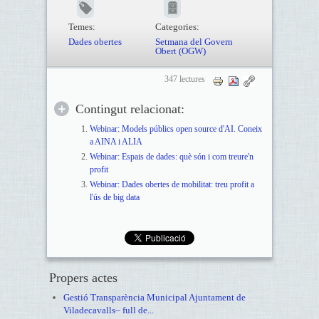
Temes:
Categories:
Dades obertes
Setmana del Govern
Obert (OGW)
347 lectures
Contingut relacionat:
Webinar: Models públics open source d'AI. Coneix
a AINA i ALIA
Webinar: Espais de dades: què són i com treure'n
profit
Webinar: Dades obertes de mobilitat: treu profit a
l'ús de big data
Propers actes
Gestió Transparència Municipal Ajuntament de
Viladecavalls– full de...