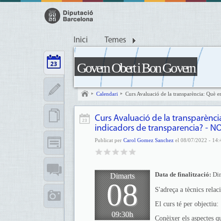
Inici
Temes
Govern Obert i Bon Govern
Calendari
Curs Avaluació de la transparència: Què e
Curs Avaluació de la transparènci
indicadors de transparencia? - NO
Publicat per
Carol Gomez Sanchez
el 08/07/2022 - 14:
Data de finalització:
Di
Dimarts
08
S'adreça a tècnics relac
El curs té per objectiu:
09:30h
Conèixer els aspectes qu