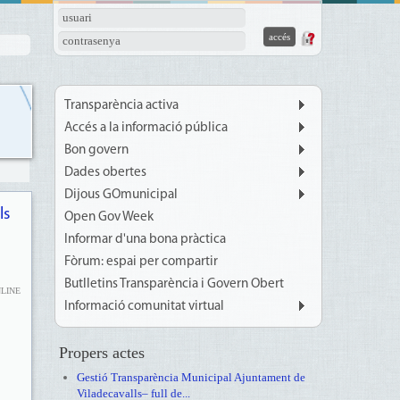
usuari
contrasenya
Transparència activa
Accés a la informació pública
Bon govern
Dades obertes
Dijous GOmunicipal
ls
Open Gov Week
Informar d'una bona pràctica
Fòrum: espai per compartir
Butlletins Transparència i Govern Obert
NLINE
Informació comunitat virtual
Propers actes
Gestió Transparència Municipal Ajuntament de
Viladecavalls– full de...