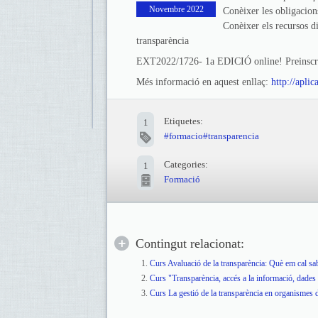
Novembre 2022
Conèixer les obligacion
Conèixer els recursos di
transparència
EXT2022/1726- 1a EDICIÓ online! Preinscrip
Més informació en aquest enllaç:
http://apli
Etiquetes:
1
#formacio#transparencia
Categories:
1
Formació
Contingut relacionat:
Curs Avaluació de la transparència: Què em cal sa
Curs "Transparència, accés a la informació, dades 
Curs La gestió de la transparència en organismes 