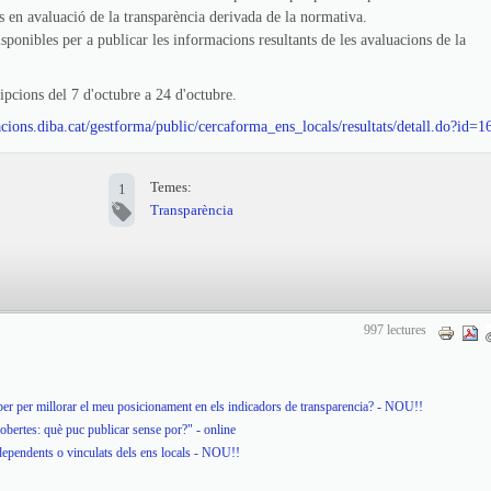
s en avaluació de la transparència derivada de la normativa.
sponibles per a publicar les informacions resultants de les avaluacions de la
cions del 7 d'octubre a 24 d'octubre.
cacions.diba.cat/gestforma/public/cercaforma_ens_locals/resultats/detall.do?id=
Temes:
1
Transparència
997 lectures
ber per millorar el meu posicionament en els indicadors de transparencia? - NOU!!
obertes: què puc publicar sense por?" - online
dependents o vinculats dels ens locals - NOU!!