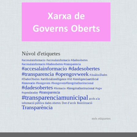
Núvol d'etiquetes
#accesalainformacio
#accesalainformacio #dadesobertes
#accesalainformacio #dadesobertes #transparencia
#accesalainformacio #dadesobertes
#transparencia #opengovweek
#AnàlisiDades
#artificialintelligence #AI #inteligenciaartificial
#DadesObertes
#innovacio
#bongovern
#bongovern#IntegritatInstitucional
#dadesobertes
#IntegritatInstitucional
#formacio
#ogw
#transparencia
#opendataday
#transparenciamunicipal
accés a la
informació pública
dades obertes
Dret d’accés
Reutilització
Transparència
més etiquetes