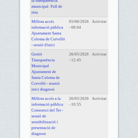
la transparència
municipal: Full de
ruta
Millora accés
05/06/2026
Activitat
informació pública
- 08:04
Ajuntament Santa
Coloma de Cervelló
- sessió d'inici
Gestió
26/05/2026
Activitat
Transparència
- 12:45
Municipal
Ajuntament de
Santa Coloma de
Cervelló - reunió
inici diagnosi
Millora accés a la
26/05/2026
Activitat
informació pública
- 10:55
Consoroci del Ter -
sessió de
sensibilització i
presentació de
diagnosi