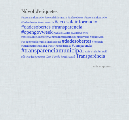
Núvol d'etiquetes
#accesalainformacio
#accesalainformacio #dadesobertes
#accesalainformacio
#accesalainformacio
#dadesobertes #transparencia
#dadesobertes #transparencia
#opengovweek
#AnàlisiDades #DadesObertes
#artificialintelligence #AI #inteligenciaartificial #innovacio
#bongovern
#dadesobertes
#bongovern#IntegritatInstitucional
#formacio
#transparencia
#IntegritatInstitucional
#ogw
#opendataday
#transparenciamunicipal
accés a la informació
Transparència
pública
dades obertes
Dret d’accés
Reutilització
més etiquetes
Avís legal
Dijous GOmunicipal - suport programat