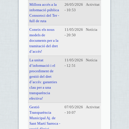
Millora accés a la
26/05/2026
Activitat
informació pública
- 10:53
Consoroci del Ter -
full de ruta
Coneix els nous
11/05/2026
Notícia
models de
- 20:50
documents per a la
tramitació del dret
d’accés!
La unitat
11/05/2026
Notícia
d’informació i el
- 12:51
procediment de
gestió del dret
d’accés: garanties
clau per a una
transparència
efectiva!
Gestió
07/05/2026
Activitat
Transparència
- 10:07
Municipal Aj. de
Sant Martí Sarroca -
sessió d'inici