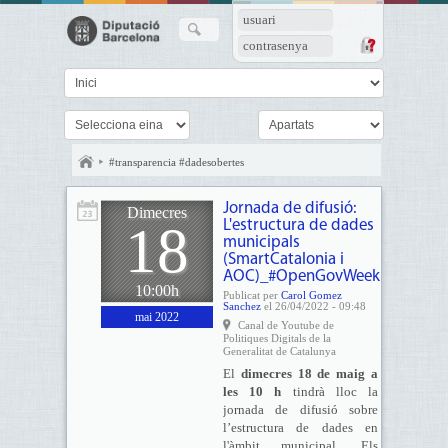
usuari
contrasenya
#transparencia #dadesobertes
Jornada de difusió:
Dimecres
18
L'estructura de dades
municipals
(SmartCatalonia i
AOC)_#OpenGovWeek
10:00h
Publicat per
Carol Gomez
Sanchez
el 26/04/2022 - 09:48
mai 2022
Canal de Youtube de
Politiques Digitals de la
Generalitat de Catalunya
El
dimecres 18 de maig a
les 10 h
tindrà lloc la
jornada de difusió sobre
l’estructura de dades en
l'àmbit municipal. Els