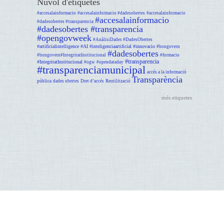
Núvol d'etiquetes
#accesalainformacio
#accesalainformacio #dadesobertes
#accesalainformacio
#accesalainformacio
#dadesobertes #transparencia
#dadesobertes #transparencia
#opengovweek
#AnàlisiDades #DadesObertes
#artificialintelligence #AI #inteligenciaartificial #innovacio
#bongovern
#dadesobertes
#bongovern#IntegritatInstitucional
#formacio
#transparencia
#IntegritatInstitucional
#ogw
#opendataday
#transparenciamunicipal
accés a la informació
Transparència
pública
dades obertes
Dret d’accés
Reutilització
més etiquetes
Avís legal
Dijous GOmunicipal - suport programat
Gabinet d'Innovació, Integritat i Transformació Digital Local. Recinte Mundet-Pavelló Migjorn,
2a planta Bloc B Passeig de la Vall d'Hebron, 171 Barcelona