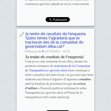
contractes que heu adjudicat en la vostra entitat.
Ja tenim els resultats de l’enquesta
'Quins temes t'agradaria que es
tractessin des de la comunitat de
governobert.diba.cat?'
Publicat per
L B
el 07/06/2021 - 14:26
Ja tenim els resultats de l’enquesta!
Com ja us vam comentar fa uns dies, durant les
primeres setmanes de
reobertura de la Comunitat
de Transparència i govern obert
hem començat a
rebre consultes del món local i és per això que hem
elaborat una llista d’algunes d’aquestes
consultes
amb la finalitat de prioritzar les que
us serien
d’utilitat
a l'hora de publicar informació sobre
Transparència i govern obert al Portal de la
transparència del vostre municipi.