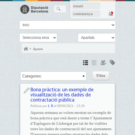
usuari
contrasenya
Apunts
Categories:
Bona pràctica: un exemple de
visualització de les dades de
contractació pública
Publicat per
L B
el 08/06/2021 - 13:20
Aquesta setmana us volem mostrar un exemple de
bona pràctica que està duent a terme l’Ajuntament
d’Esplugues de Llobregat per tal de fer visibles
totes les dades de contractació del seu ajuntament.
D’aquesta manera podreu mostrar les dades dels