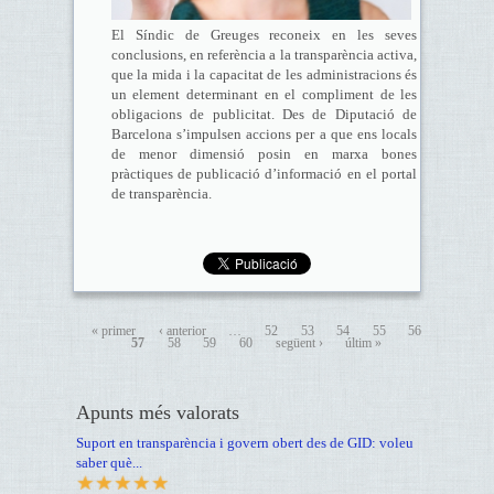
El Síndic de Greuges reconeix en les seves
conclusions, en referència a la transparència activa,
que la mida i la capacitat de les administracions és
un element determinant en el compliment de les
obligacions de publicitat. Des de Diputació de
Barcelona s’impulsen accions per a que ens locals
de menor dimensió posin en marxa bones
pràctiques de publicació d’informació en el portal
de transparència.
« primer
‹ anterior
…
52
53
54
55
56
57
58
59
60
següent ›
últim »
Apunts més valorats
Suport en transparència i govern obert des de GID: voleu
saber què...