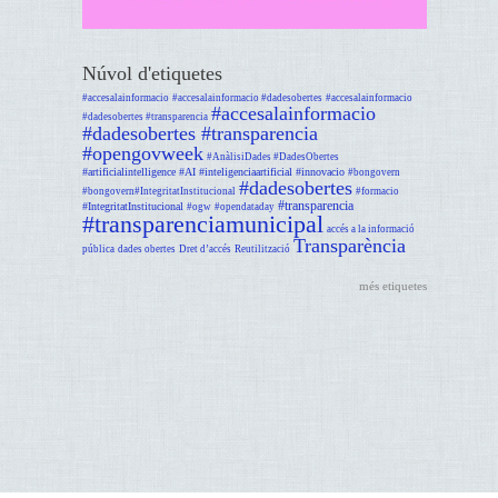
Núvol d'etiquetes
#accesalainformacio
#accesalainformacio #dadesobertes
#accesalainformacio
#accesalainformacio
#dadesobertes #transparencia
#dadesobertes #transparencia
#opengovweek
#AnàlisiDades #DadesObertes
#artificialintelligence #AI #inteligenciaartificial #innovacio
#bongovern
#dadesobertes
#bongovern#IntegritatInstitucional
#formacio
#transparencia
#IntegritatInstitucional
#ogw
#opendataday
#transparenciamunicipal
accés a la informació
Transparència
pública
dades obertes
Dret d’accés
Reutilització
més etiquetes