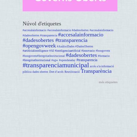
Núvol d'etiquetes
#accesalainformacio
#accesalainformacio #dadesobertes
#accesalainformacio
#accesalainformacio
#dadesobertes #transparencia
#dadesobertes #transparencia
#opengovweek
#AnàlisiDades #DadesObertes
#artificialintelligence #AI #inteligenciaartificial #innovacio
#bongovern
#dadesobertes
#bongovern#IntegritatInstitucional
#formacio
#transparencia
#IntegritatInstitucional
#ogw
#opendataday
#transparenciamunicipal
accés a la informació
Transparència
pública
dades obertes
Dret d’accés
Reutilització
més etiquetes