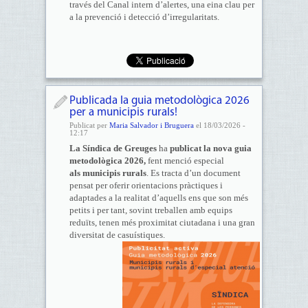
través del Canal intern d’alertes, una eina clau per
a la prevenció i detecció d’irregularitats.
Publicada la guia metodològica 2026
per a municipis rurals!
Publicat per
Maria Salvador i Bruguera
el 18/03/2026 -
12:17
La Síndica de Greuges
ha
publicat la nova guia
metodològica 2026,
fent menció especial
als
municipis rurals
. Es tracta d’un document
pensat per oferir orientacions pràctiques i
adaptades a la realitat d’aquells ens que son més
petits i per tant, sovint treballen amb equips
reduïts, tenen més proximitat ciutadana i una gran
diversitat de casuístiques.