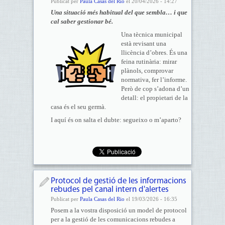
Publicat per
Paula Casas del Rio
el 20/04/2026 - 14:27
Una situació més habitual del que sembla… i que
cal saber gestionar bé.
Una tècnica municipal
està revisant una
llicència d’obres. És una
feina rutinària: mirar
plànols, comprovar
normativa, fer l’informe.
Però de cop s’adona d’un
detall: el propietari de la
casa és el seu germà.
I aquí és on salta el dubte: segueixo o m’aparto?
Protocol de gestió de les informacions
rebudes pel canal intern d'alertes
Publicat per
Paula Casas del Rio
el 19/03/2026 - 16:35
Posem a la vostra disposició un model de protocol
per a la gestió de les comunicacions rebudes a