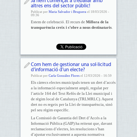
Ja hem començat a treballar amb
altres ens del sector públic!
Publicat per
Maria Salvador i Bruguera
el 18/03/2026 -
09:36
Estem de celebració. El recurs de
Millora de la
transparència creix i s’obre a nous destinataris
.
Com hem de gestionar una sol·licitud
d'informació d'un electe?
Publicat per
Carla González Flores
el 12/03/2026 - 16:59
Els càrrecs electes municipals tenen un dret d’accés
a la informació especialment ampli, regulat per
l’article 164 del Text Refós de la Llei municipal i
de règim local de Catalunya (TRLMRLC). Aquest
dret no es regeix per la Llei de transparència, sinó
pel seu règim específic.
La Comissió de Garantia del Dret d’Accés a la
Informació Pública (GAIP) ha reiterat que, davant
reclamacions d’electes, les resolucions s’han
d’ajustar exclusivament a aquesta normativa