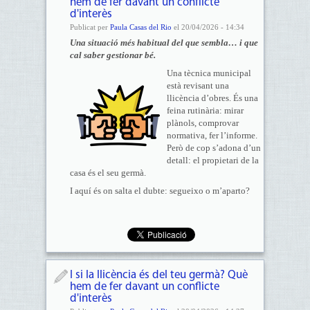
hem de fer davant un conflicte
d'interès
Publicat per
Paula Casas del Rio
el 20/04/2026 - 14:34
Una situació més habitual del que sembla… i que
cal saber gestionar bé.
Una tècnica municipal
està revisant una
llicència d’obres. És una
feina rutinària: mirar
plànols, comprovar
normativa, fer l’informe.
Però de cop s’adona d’un
detall: el propietari de la
casa és el seu germà.
I aquí és on salta el dubte: segueixo o m’aparto?
I si la llicència és del teu germà? Què
hem de fer davant un conflicte
d'interès