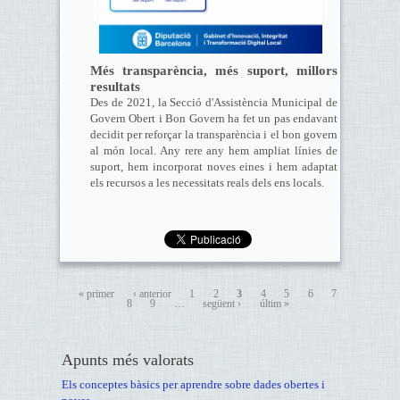
Més transparència, més suport, millors
resultats
Des de 2021, la Secció d'Assistència Municipal de
Govern Obert i Bon Govern ha fet un pas endavant
decidit per reforçar la transparència i el bon govern
al món local. Any rere any hem ampliat línies de
suport, hem incorporat noves eines i hem adaptat
els recursos a les necessitats reals dels ens locals.
« primer
‹ anterior
1
2
3
4
5
6
7
8
9
…
següent ›
últim »
Apunts més valorats
Els conceptes bàsics per aprendre sobre dades obertes i