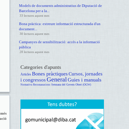
Models de documents administratius de Diputació de
Barcelona per a la...
33 lectures aquest mes
Bona pràctica: extreure informació estructurada d'un
document...
30 lectures aquest mes
Campanyes de sensibilització: accés a la informació
pública
28 lectures aquest mes
Categories d'apunts
Bones pràctiques
Cursos, jornades
Articles
General
Guies i manuals
i congressos
Setmana del Govern Obert (OGW)
Normativa
Recomanacions
 més
mació