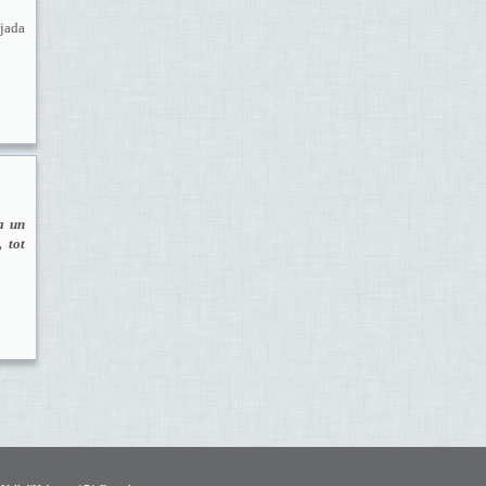
ujada
a un
 tot