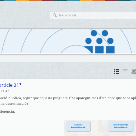
article 21?
 11:42
rmació pública, segur que aquesta pregunta t’ha aparegut més d’un cop: què toca apl
 una desestimació?
iferència.