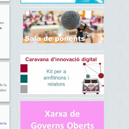
 no
un
de la
màtic
ència