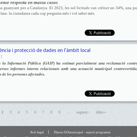
sense resposta en massa casos
ua guanyant pes a Catalunya. El 2023, les sol·licituds van créixer un 34%, una p
lara: la ciutadania cada cop pregunta més i vol saber més.
rència i protecció de dades en l’àmbit local
12
a la Informació Pública (GAIP) ha estimat parcialment una reclamació contr
versos informes interns relacionats amb una actuació municipal controvertida,
s de les persones afectades.
2
3
4
5
6
7
8
9
…
següent ›
últim »
Avís legal
Dijous GOmunicipal - suport programat