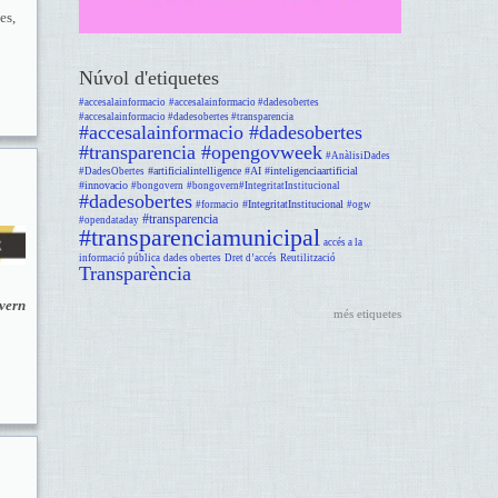
es,
Núvol d'etiquetes
#accesalainformacio
#accesalainformacio #dadesobertes
#accesalainformacio #dadesobertes #transparencia
#accesalainformacio #dadesobertes
#transparencia #opengovweek
#AnàlisiDades
#artificialintelligence #AI #inteligenciaartificial
#DadesObertes
#innovacio
#bongovern
#bongovern#IntegritatInstitucional
#dadesobertes
#IntegritatInstitucional
#formacio
#ogw
#transparencia
#opendataday
#transparenciamunicipal
accés a la
informació pública
dades obertes
Dret d’accés
Reutilització
Transparència
vern
més etiquetes