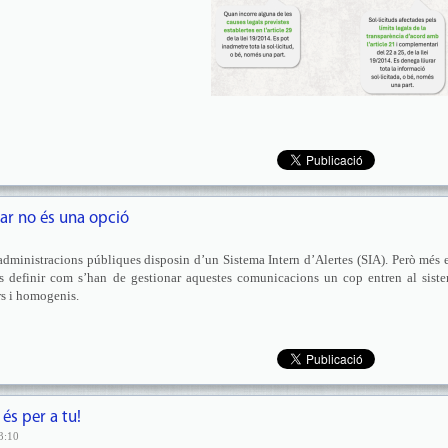
sar no és una opció
 administracions públiques disposin d’un Sistema Intern d’Alertes (SIA). Però més 
és definir com s’han de gestionar aquestes comunicacions un cop entren al sist
ars i homogenis.
és per a tu!
3:10