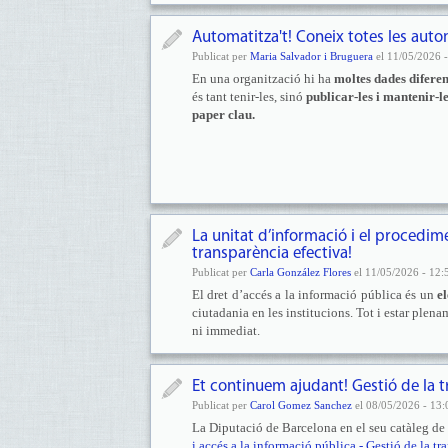
Automatitza't! Coneix totes les auto
Publicat per
Maria Salvador i Bruguera
el 11/05/2026 -
En una organització hi ha
moltes dades diferen
és tant tenir-les, sinó
publicar-les i mantenir-l
paper clau.
La unitat d’informació i el procedim
transparència efectiva!
Publicat per
Carla González Flores
el 11/05/2026 - 12:
El dret d’accés a la informació pública és un
e
ciutadania en les institucions. Tot i estar plen
ni immediat.
Et continuem ajudant! Gestió de la t
Publicat per
Carol Gomez Sanchez
el 08/05/2026 - 13:
La Diputació de Barcelona en el seu catàleg de s
i accés a la informació pública - Gestió de la t