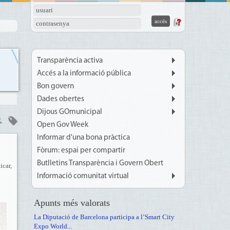
usuari
contrasenya
Transparència activa
Accés a la informació pública
Bon govern
Dades obertes
Dijous GOmunicipal
Open Gov Week
Informar d'una bona pràctica
Fòrum: espai per compartir
Butlletins Transparència i Govern Obert
icar,
Informació comunitat virtual
Apunts més valorats
La Diputació de Barcelona participa a l’Smart City
Expo World...