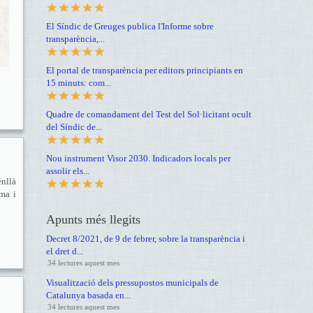
El Síndic de Greuges publica l'Informe sobre
transparència,...
El portal de transparència per editors principiants en
15 minuts: com...
Quadre de comandament del Test del Sol·licitant ocult
del Síndic de...
Nou instrument Visor 2030. Indicadors locals per
assolir els...
enllà
ema i
Apunts més llegits
Decret 8/2021, de 9 de febrer, sobre la transparència i
el dret d...
34 lectures aquest mes
Visualització dels pressupostos municipals de
Catalunya basada en...
34 lectures aquest mes