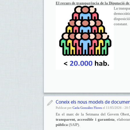
El recurs de transparència de la Diputació de B
La transpa
democràtic
disposició
constant.
Coneix els nous models de documents
Publicat per
Carla González Flores
el 11/05/2026 - 20:
En el marc de la Setmana del Govern Obert
transparent, accessible i garantista
, elabor
pública
(SAIP).