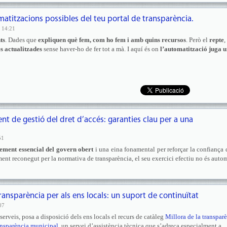
matitzacions possibles del teu portal de transparència.
 14:21
ts
. Dades que
expliquen què fem, com ho fem i amb quins recursos
. Però el
repte
,
es actualitzades
sense haver-ho de fer tot a mà. I aquí és on
l’automatització juga 
ent de gestió del dret d’accés: garanties clau per a una
51
lement essencial del govern obert
i una eina fonamental per reforçar la confiança 
ament reconegut per la normativa de transparència, el seu exercici efectiu no és auto
ransparència per als ens locals: un suport de continuïtat
07
erveis, posa a disposició dels ens locals el recurs de catàleg
Millora de la transpar
ransparència municipal
, un servei d’assistència tècnica que s’adreça especialment a