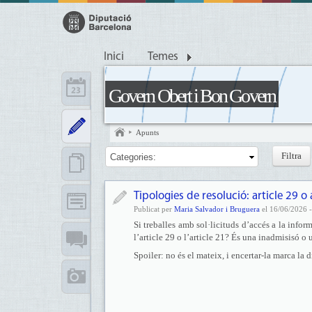
Inici
Temes
Govern Obert i Bon Govern
Apunts
Categories:
Tipologies de resolució: article 29 o 
Publicat per
Maria Salvador i Bruguera
el 16/06/2026 -
Si treballes amb sol·licituds d’accés a la info
l’article 29 o l’article 21? És una inadmisisó o
Spoiler: no és el mateix, i encertar-la marca la d